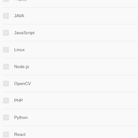
JAVA
JavaScript
Linux
Node.js
OpenCV
PHP
Python
React