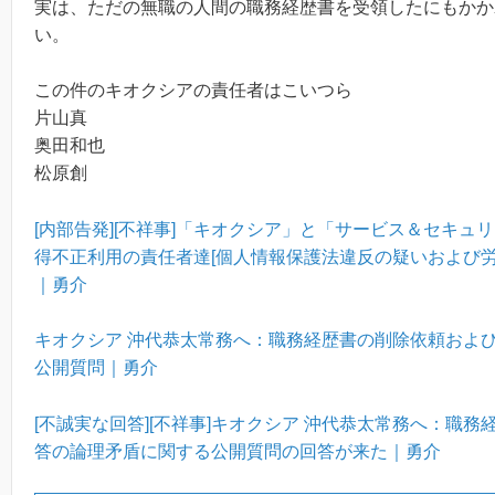
実は、ただの無職の人間の職務経歴書を受領したにもかか
い。
この件のキオクシアの責任者はこいつら
片山真
奥田和也
松原創
[内部告発][不祥事]「キオクシア」と「サービス＆セキュ
得不正利用の責任者達[個人情報保護法違反の疑いおよび労
｜勇介
キオクシア 沖代恭太常務へ：職務経歴書の削除依頼およ
公開質問｜勇介
[不誠実な回答][不祥事]キオクシア 沖代恭太常務へ：職
答の論理矛盾に関する公開質問の回答が来た｜勇介