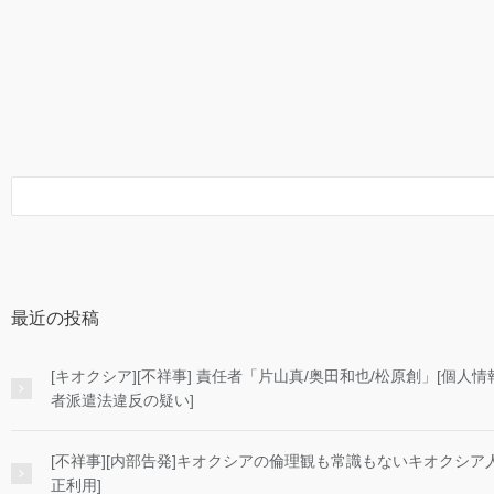
最近の投稿
[キオクシア][不祥事] 責任者「片山真/奥田和也/松原創」[個
者派遣法違反の疑い]
[不祥事][内部告発]キオクシアの倫理観も常識もないキオクシア
正利用]