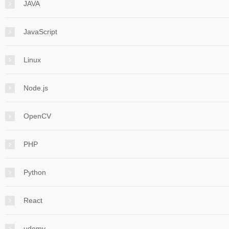
JAVA
JavaScript
Linux
Node.js
OpenCV
PHP
Python
React
udemy