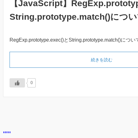
【JavaScript】RegExp.prototy
String.prototype.match()につ
RegExp.prototype.exec()とString.prototype.match()につい
続きを読む
0