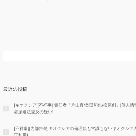
最近の投稿
[キオクシア][不祥事] 責任者「片山真/奥田和也/松原創」[個
者派遣法違反の疑い]
[不祥事][内部告発]キオクシアの倫理観も常識もないキオクシア
正利用]