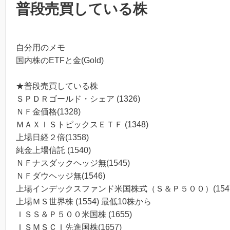
普段売買している株
自分用のメモ
国内株のETFと金(Gold)
★普段売買している株
ＳＰＤＲゴールド・シェア (1326)
ＮＦ金価格(1328)
ＭＡＸＩＳトピックスＥＴＦ (1348)
上場日経２倍(1358)
純金上場信託 (1540)
ＮＦナスダックヘッジ無(1545)
ＮＦダウヘッジ無(1546)
上場インデックスファンド米国株式（Ｓ＆Ｐ５００）(1547
上場ＭＳ世界株 (1554) 最低10株から
ＩＳＳ＆Ｐ５００米国株 (1655)
ＩＳＭＳＣＩ先進国株(1657)