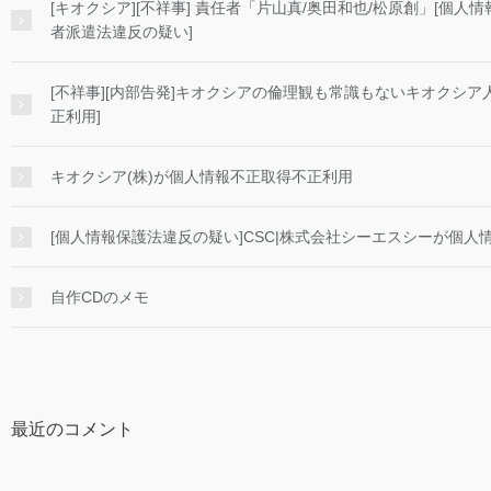
[キオクシア][不祥事] 責任者「片山真/奥田和也/松原創」[個
者派遣法違反の疑い]
[不祥事][内部告発]キオクシアの倫理観も常識もないキオクシア
正利用]
キオクシア(株)が個人情報不正取得不正利用
[個人情報保護法違反の疑い]CSC|株式会社シーエスシーが個人情
自作CDのメモ
最近のコメント