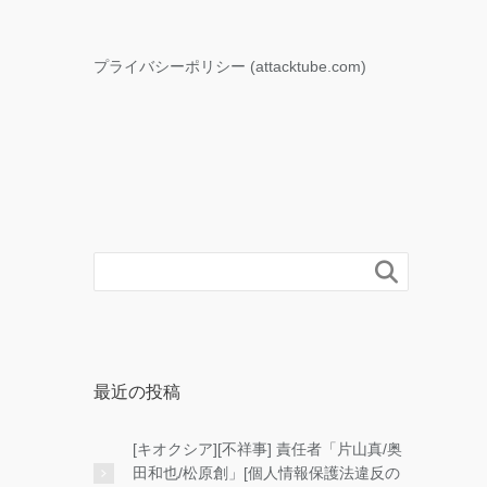
プライバシーポリシー (attacktube.com)

最近の投稿
[キオクシア][不祥事] 責任者「片山真/奥
田和也/松原創」[個人情報保護法違反の