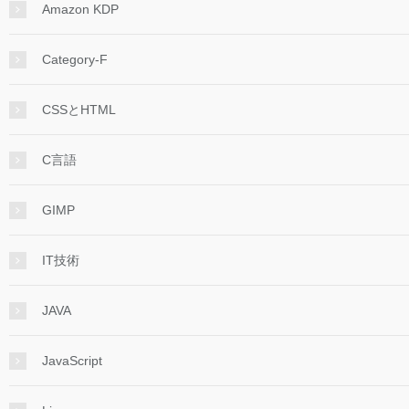
Amazon KDP
Category-F
CSSとHTML
C言語
GIMP
IT技術
JAVA
JavaScript