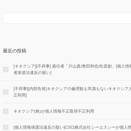
最近の投稿
[キオクシア][不祥事] 責任者「片山真/奥田和也/松原創」[個
者派遣法違反の疑い]
[不祥事][内部告発]キオクシアの倫理観も常識もないキオクシア
正利用]
キオクシア(株)が個人情報不正取得不正利用
[個人情報保護法違反の疑い]CSC|株式会社シーエスシーが個人情