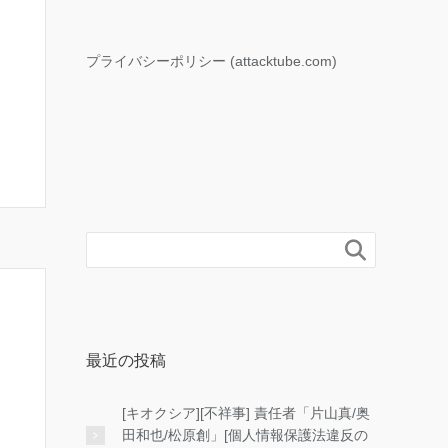
プライバシーポリシー (attacktube.com)

最近の投稿
[キオクシア][不祥事] 責任者「片山真/奥
田和也/松原創」[個人情報保護法違反の