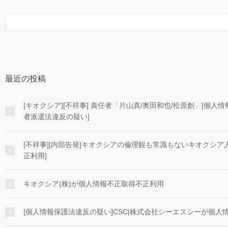
最近の投稿
[キオクシア][不祥事] 責任者「片山真/奥田和也/松原創」[個
者派遣法違反の疑い]
[不祥事][内部告発]キオクシアの倫理観も常識もないキオクシア
正利用]
キオクシア(株)が個人情報不正取得不正利用
[個人情報保護法違反の疑い]CSC|株式会社シーエスシーが個人情