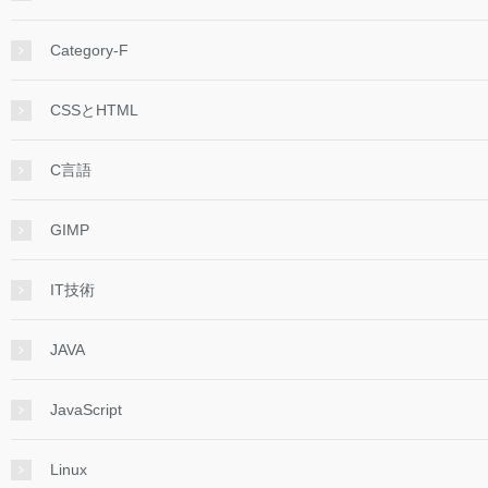
Category-F
CSSとHTML
C言語
GIMP
IT技術
JAVA
JavaScript
Linux