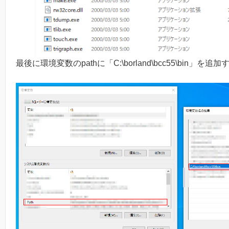
最後に環境変数のpathに「C:\borland\bcc55\bin」を追